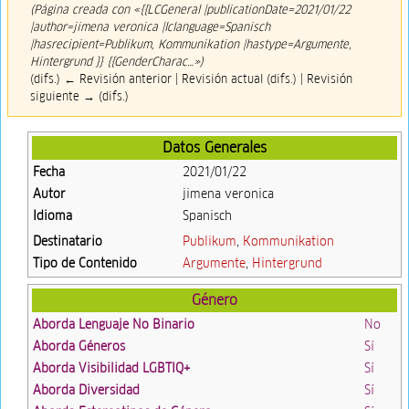
(Página creada con «{{LCGeneral |publicationDate=2021/01/22
|author=jimena veronica |lclanguage=Spanisch
|hasrecipient=Publikum, Kommunikation |hastype=Argumente,
Hintergrund }} {{GenderCharac…»)
(difs.) ← Revisión anterior | Revisión actual (difs.) | Revisión
siguiente → (difs.)
Datos Generales
Fecha
2021/01/22
Autor
jimena veronica
Idioma
Spanisch
Destinatario
Publikum
,
Kommunikation
Tipo de Contenido
Argumente
,
Hintergrund
Género
Aborda Lenguaje No Binario
No
Aborda Géneros
Sí
Aborda Visibilidad LGBTIQ+
Sí
Aborda Diversidad
Sí