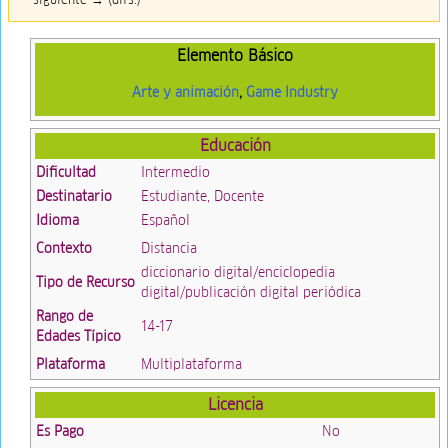
Elemento Básico
Arte y animación
,
Game Industry
Educación
Dificultad
Intermedio
Destinatario
Estudiante, Docente
Idioma
Español
Contexto
Distancia
diccionario digital/enciclopedia
Tipo de Recurso
digital/publicación digital periódica
Rango de
14-17
Edades Típico
Plataforma
Multiplataforma
Licencia
Es Pago
No