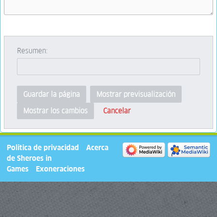
Resumen:
Guardar la página
Mostrar previsualización
Cancelar
Mostrar los cambios
Política de privacidad
Acerca
de Sheroes in
Games
Exoneraciones