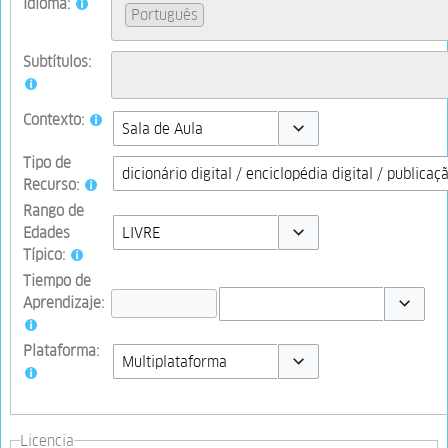
Idioma:
Português
Subtítulos:
Contexto:
Toggle options
Tipo de
Recurso:
Rango de
Edades
Típico:
Toggle options
Tiempo de
Aprendizaje:
Toggle op
Plataforma:
Toggle options
Licencia