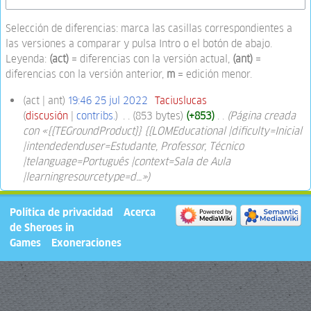
Selección de diferencias: marca las casillas correspondientes a
las versiones a comparar y pulsa Intro o el botón de abajo.
Leyenda:
(act)
= diferencias con la versión actual,
(ant)
=
diferencias con la versión anterior,
m
= edición menor.
act
ant
19:46 25 jul 2022
‎
Taciuslucas
discusión
contribs.
‎
853 bytes
+853
‎
Página creada
con «{{TEGroundProduct}} {{LOMEducational |dificulty=Inicial
|intendedenduser=Estudante, Professor, Técnico
|telanguage=Português |context=Sala de Aula
|learningresourcetype=d…»
Política de privacidad
Acerca
de Sheroes in
Games
Exoneraciones