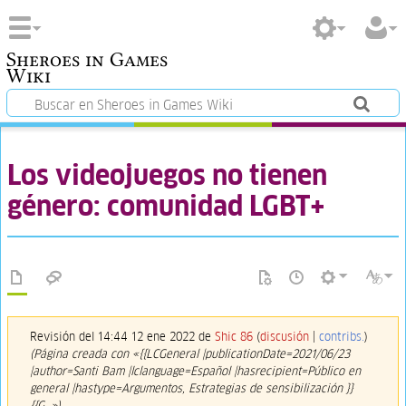
Sheroes in Games
Wiki
Los videojuegos no tienen
género: comunidad LGBT+
Revisión del 14:44 12 ene 2022 de
Shic 86
(
discusión
|
contribs.
)
(Página creada con «{{LCGeneral |publicationDate=2021/06/23
|author=Santi Bam |lclanguage=Español |hasrecipient=Público en
general |hastype=Argumentos, Estrategias de sensibilización }}
{{G…»)