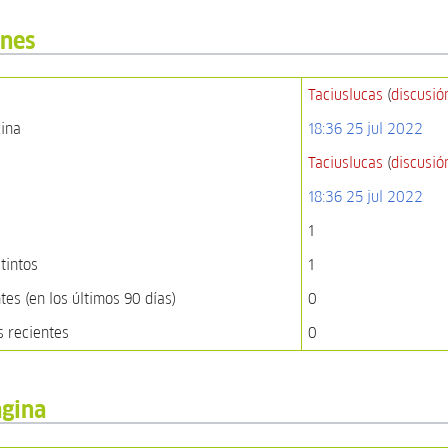
ones
Taciuslucas
(
discusió
gina
18:36 25 jul 2022
Taciuslucas
(
discusió
18:36 25 jul 2022
1
tintos
1
es (en los últimos 90 días)
0
s recientes
0
ágina