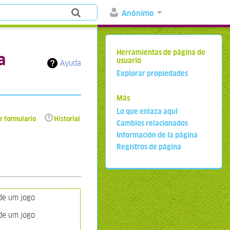
Anónimo
Herramientas de página de
a
usuario
Ayuda
Explorar propiedades
Más
Lo que enlaza aquí
r formulario
Historial
Cambios relacionados
Información de la página
Registros de página
 de um jogo
 de um jogo