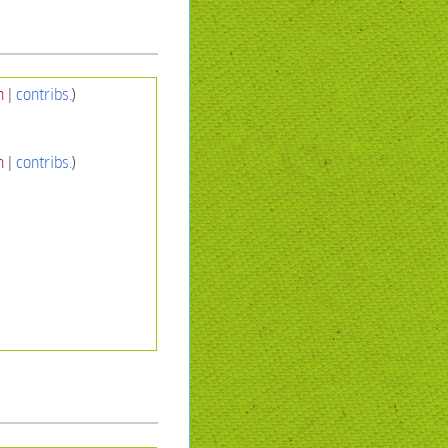
n
|
contribs.
)
n
|
contribs.
)