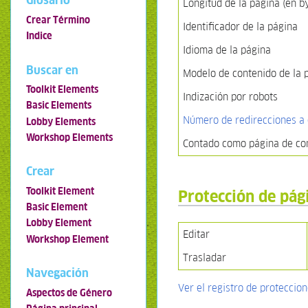
Glosario
Longitud de la página (en b
Crear Término
Identificador de la página
Indice
Idioma de la página
Buscar en
Modelo de contenido de la 
Toolkit Elements
Indización por robots
Basic Elements
Número de redirecciones a 
Lobby Elements
Workshop Elements
Contado como página de co
Crear
Toolkit Element
Protección de pág
Basic Element
Lobby Element
Editar
Workshop Element
Trasladar
Navegación
Ver el registro de proteccio
Aspectos de Género