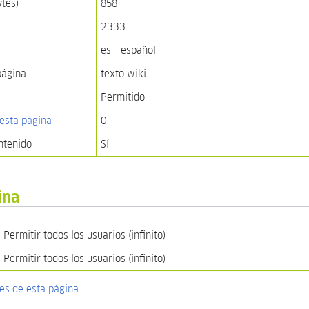
ytes)
858
2333
es - español
página
texto wiki
Permitido
esta página
0
ntenido
Sí
ina
Permitir todos los usuarios (infinito)
Permitir todos los usuarios (infinito)
nes de esta página.