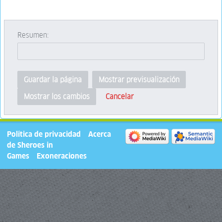
Resumen:
Guardar la página
Mostrar previsualización
Cancelar
Mostrar los cambios
Política de privacidad
Acerca
de Sheroes in
Games
Exoneraciones