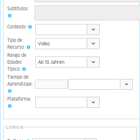
Subtítulos:
Contexto:
Toggle options
Tipo de
Recurso:
Toggle options
Rango de
Edades
Típico:
Toggle options
Tiempo de
Aprendizaje:
Toggle op
Plataforma:
Toggle options
Licencia