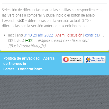
Selección de diferencias: marca las casillas correspondientes a
las versiones a comparar y pulsa Intro o el botón de abajo.
Leyenda:
(act)
= diferencias con la versión actual,
(ant)
=
diferencias con la versión anterior,
m
= edición menor.
act
ant
01:10 29 abr 2022
‎
Anami
discusión
contribs.
‎
32 bytes
+32
‎
Página creada con «{{License}}
{{BasicProductBody}}»
Política de privacidad
Acerca
de Sheroes in
Games
Exoneraciones