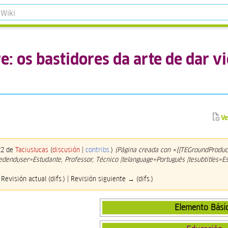
e: os bastidores da arte de dar v
Ve
022 de
Taciuslucas
(
discusión
|
contribs.
)
(Página creada con «{{TEGroundProduc
dedenduser=Estudante, Professor, Técnico |telanguage=Português |tesubtitles=E
 Revisión actual (difs.) | Revisión siguiente → (difs.)
Elemento Bási