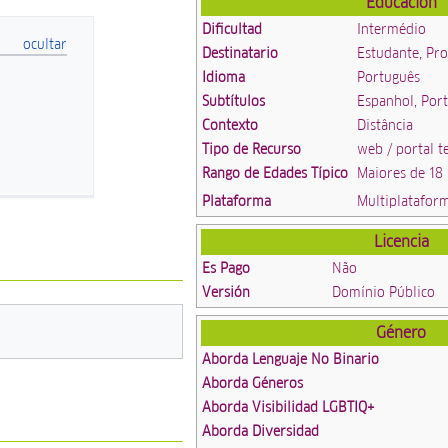
Educación
Dificultad
Intermédio
Destinatario
Estudante, Pro
Idioma
Português
Subtítulos
Espanhol, Por
Contexto
Distância
Tipo de Recurso
web / portal t
Rango de Edades Típico
Maiores de 18
Plataforma
Multiplatafor
Licencia
Es Pago
Não
Versión
Domínio Público
Género
Aborda Lenguaje No Binario
Aborda Géneros
Aborda Visibilidad LGBTIQ+
Aborda Diversidad