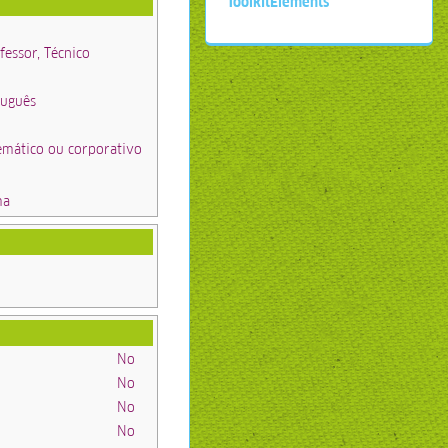
ToolkitElements
fessor, Técnico
tuguês
emático ou corporativo
ma
No
No
No
No