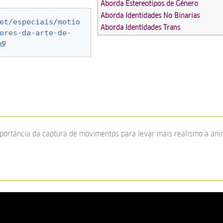
Aborda Estereotipos de Género
Aborda Identidades No Binarias
et/especiais/motio
Aborda Identidades Trans
ores-da-arte-de-
mportância da captura de movimentos para levar mais realismo à an