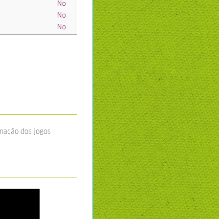
No
No
No
imação dos jogos