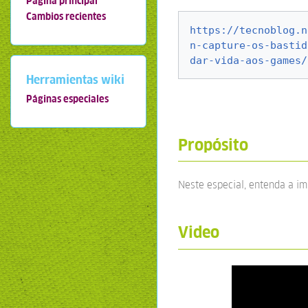
Página principal
Cambios recientes
https://tecnoblog.n
n-capture-os-bastid
dar-vida-aos-games/
Herramientas wiki
Páginas especiales
Propósito
Neste especial, entenda a i
Video