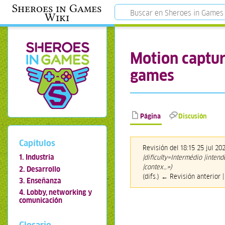
Sheroes in Games
Wiki
Motion captur
games
Página
Discusión
Capítulos
Revisión del 18:15 25 jul 2
1. Industria
|dificulty=Intermédio |inten
|contex…»)
2. Desarrollo
(difs.) ← Revisión anterior |
3. Enseñanza
4. Lobby, networking y
comunicación