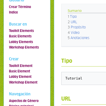
Glosario
Crear Término
Sumario
Indice
1
Tipo
2
URL
Buscar en
3
Propósito
Toolkit Elements
4
Video
Basic Elements
5
Anotaciones
Lobby Elements
Workshop Elements
Crear
Tipo
Toolkit Element
Basic Element
Lobby Element
Workshop Element
Navegación
URL
Aspectos de Género