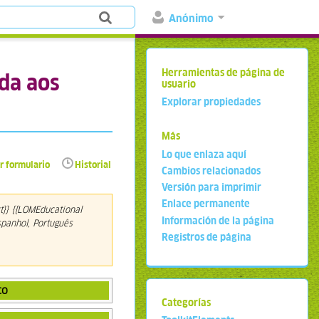
Anónimo
Herramientas de página de
ida aos
usuario
Explorar propiedades
Más
Lo que enlaza aquí
r formulario
Historial
Cambios relacionados
Versión para imprimir
Enlace permanente
t}} {{LOMEducational
Información de la página
spanhol, Português
Registros de página
co
Categorías