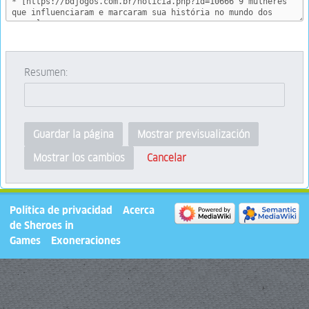
Resumen:
Guardar la página
Mostrar previsualización
Cancelar
Mostrar los cambios
Política de privacidad
Acerca
de Sheroes in
Games
Exoneraciones