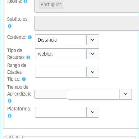
Idioma:
Portugués
Subtítulos:
Contexto:
Toggle options
Tipo de
Recurso:
Toggle options
Rango de
Edades
Típico:
Toggle options
Tiempo de
Aprendizaje:
Toggle op
Plataforma:
Toggle options
Licencia