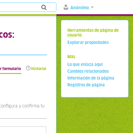
Anónimo
Herramientas de página de
cos:
usuario
Explorar propiedades
Más
Lo que enlaza aquí
r formulario
Historial
Cambios relacionados
Información de la página
Registros de página
configura y confirma tu