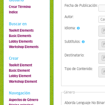
Glosario
Fecha de Publicación:
Crear Término
Indice
Autor:
Buscar en
Idioma:
P
Toolkit Elements
Basic Elements
Lobby Elements
Subtítulos:
P
Workshop Elements
Destinatario:
P
Crear
Toolkit Element
Tipo de Contenido:
Basic Element
A
Lobby Element
Workshop Element
Género
Navegación
Aspectos de Género
Aborda Lenguaje No Binar