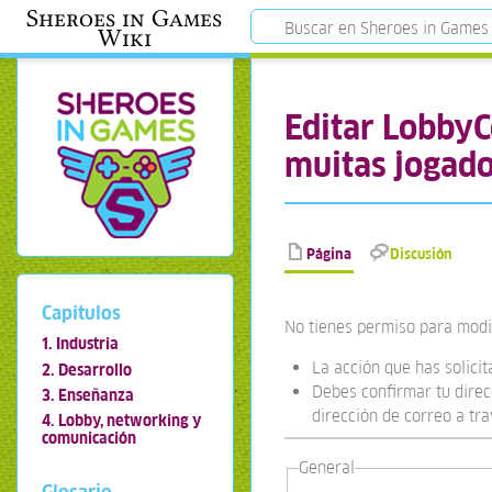
Sheroes in Games
Wiki
Editar LobbyC
muitas jogad
Página
Discusión
Capítulos
No tienes permiso para modif
1. Industria
La acción que has solicit
2. Desarrollo
Debes confirmar tu direcc
3. Enseñanza
dirección de correo a tr
4. Lobby, networking y
comunicación
General