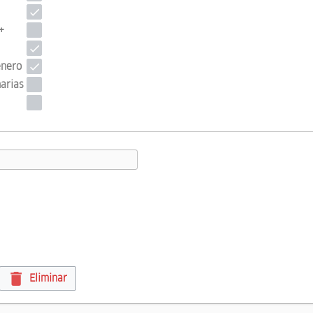
+
énero
arias
Eliminar