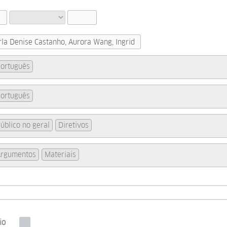
ortuguês
ortuguês
úblico no geral
Diretivos
rgumentos
Materiais
io