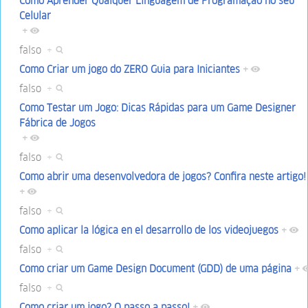
Como Aprender Qualquer Linguagem de Programação no seu
Celular
+
falso
+
Como Criar um jogo do ZERO Guia para Iniciantes
+
falso
+
Como Testar um Jogo: Dicas Rápidas para um Game Designer
Fábrica de Jogos
+
falso
+
Como abrir uma desenvolvedora de jogos? Confira neste artigo!
+
falso
+
Como aplicar la lógica en el desarrollo de los videojuegos
+
falso
+
Como criar um Game Design Document (GDD) de uma página
+
falso
+
Como criar um jogo? O passo a passo!
+