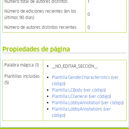
Número total de autores distintos
1
Número de ediciones recientes (en los
0
últimos 90 días)
Número de autores distintos recientes
0
Propiedades de página
Palabra mágica (1)
__NO_EDITAR_SECCIÓN__
Plantillas incluidas
Plantilla:GenderCharacteristics
(
ver
(5)
código
)
Plantilla:LCBody
(
ver código
)
Plantilla:LCGeneral
(
ver código
)
Plantilla:LobbyAnnotation
(
ver código
)
Plantilla:LobbyAnnotations
(
ver
código
)