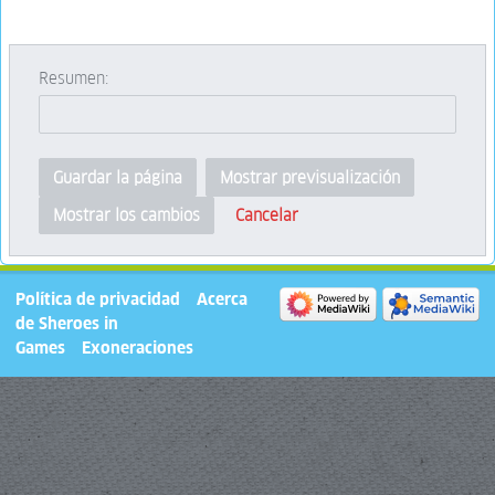
Resumen:
Guardar la página
Mostrar previsualización
Cancelar
Mostrar los cambios
Política de privacidad
Acerca
de Sheroes in
Games
Exoneraciones