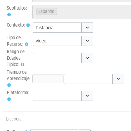
Subtítulos:
Espanhol
Contexto:
Toggle options
Tipo de
Recurso:
Toggle options
Rango de
Edades
Típico:
Toggle options
Tiempo de
Aprendizaje:
Toggle op
Plataforma:
Toggle options
Licencia