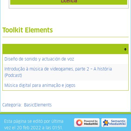
Licencia
Toolkit Elements
Diseño de sonido y actuación de voz
Introdução à música de videogames, parte 2 – A história
(Podcast)
Música digital para animação e jogos
Categoría
:
BasicElements
Esta página se editó por última
vez el 20 feb 2022 a las 01:51.