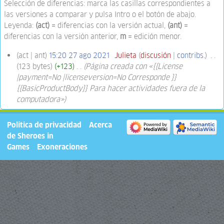
Selección de diferencias: marca las casillas correspondientes a
las versiones a comparar y pulsa Intro o el botón de abajo.
Leyenda:
(act)
= diferencias con la versión actual,
(ant)
=
diferencias con la versión anterior,
m
= edición menor.
act
ant
15:20 27 ago 2021
‎
Julieta
discusión
contribs.
‎
123 bytes
+123
‎
Página creada con «{{License
|payment=No |licenseversion=No Corresponde }}
{{BasicProductBody}} Para hacer actividades fuera de la
computadora»
Política de privacidad
Acerca
de Sheroes in
Games
Exoneraciones