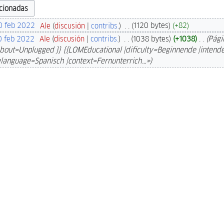
0 feb 2022
‎
Ale
discusión
contribs.
‎
1120 bytes
+82
0 feb 2022
‎
Ale
discusión
contribs.
‎
1038 bytes
+1038
‎
Pági
bout=Unplugged }} {{LOMEducational |dificulty=Beginnende |inten
telanguage=Spanisch |context=Fernunterrich…»