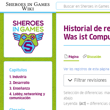
Sheroes in Games
Wiki
Historial de r
Was ist Compu
Página
Discusión
Ver los registros de esta página
Capítulos
1. Industria
Filtrar revisiones
2. Desarrollo
3. Enseñanza
Selección de diferencias: ma
4. Lobby, networking y
abajo.
comunicación
Leyenda:
(act)
= diferencias 