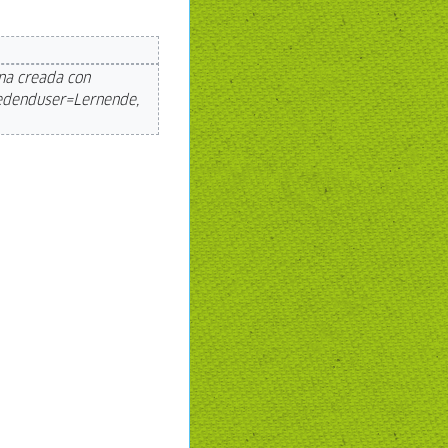
na creada con
dedenduser=Lernende,