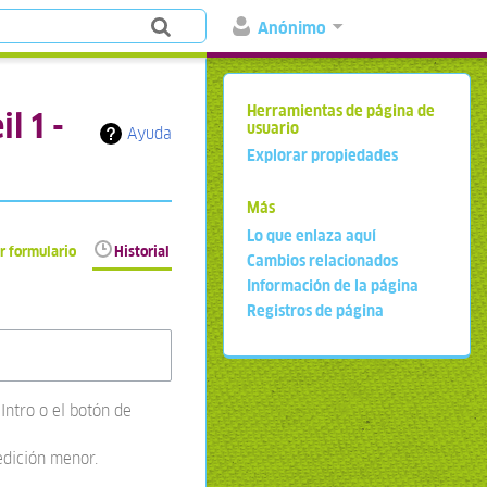
Anónimo
Herramientas de página de
l 1 -
usuario
Ayuda
Explorar propiedades
Más
Lo que enlaza aquí
r formulario
Historial
Cambios relacionados
Información de la página
Registros de página
Intro o el botón de
edición menor.