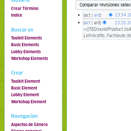
Glosario
Crear Término
act
ant
23:34 2
Indice
act
ant
23:28 2
«{{TEGroundProduct |isA
Buscar en
Lehrkräfte, Fachleute |
Toolkit Elements
Basic Elements
Lobby Elements
Workshop Elements
Crear
Toolkit Element
Basic Element
Lobby Element
Workshop Element
Navegación
Aspectos de Género