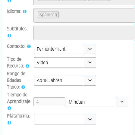
Idioma:
Spanisch
Subtítulos:
Contexto:
Toggle options
Tipo de
Recurso:
Toggle options
Rango de
Edades
Típico:
Toggle options
Tiempo de
Aprendizaje:
Toggle op
Plataforma:
Toggle options