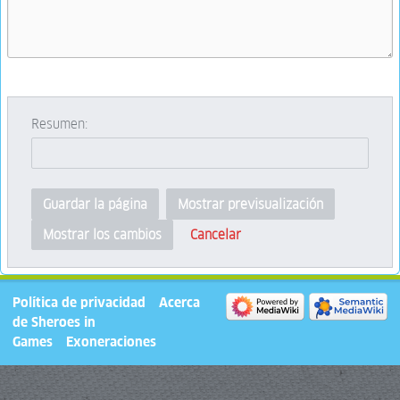
Resumen:
Guardar la página
Mostrar previsualización
Cancelar
Mostrar los cambios
Política de privacidad
Acerca
de Sheroes in
Games
Exoneraciones