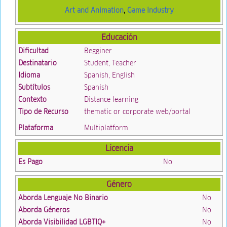
Art and Animation
,
Game Industry
Educación
Dificultad
Begginer
Destinatario
Student, Teacher
Idioma
Spanish, English
Subtítulos
Spanish
Contexto
Distance learning
Tipo de Recurso
thematic or corporate web/portal
Plataforma
Multiplatform
Licencia
Es Pago
No
Género
Aborda Lenguaje No Binario
No
Aborda Géneros
No
Aborda Visibilidad LGBTIQ+
No