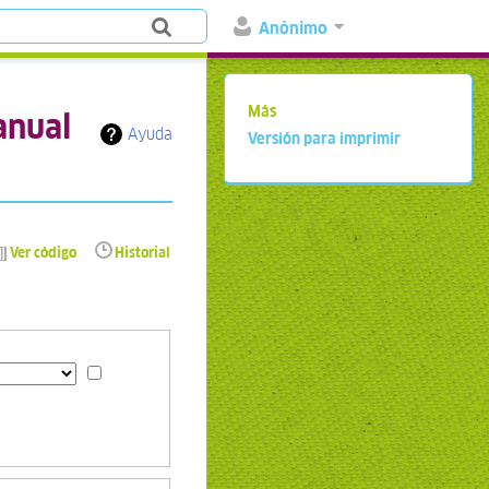
Anónimo
Más
anual
Ayuda
Versión para imprimir
Ver código
Historial