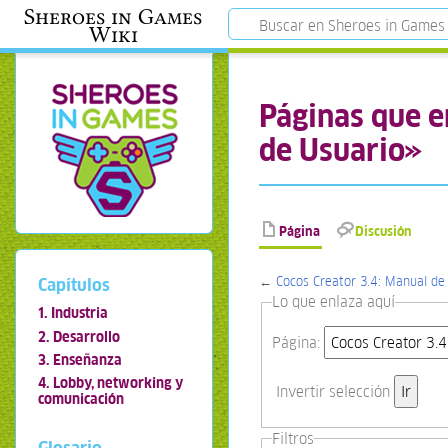
Sheroes in Games
Wiki
Páginas que e
de Usuario»
Página
Discusión
←
Cocos Creator 3.4: Manual de
Capítulos
Lo que enlaza aquí
1. Industria
2. Desarrollo
Página:
3. Enseñanza
4. Lobby, networking y
Invertir selección
comunicación
Filtros