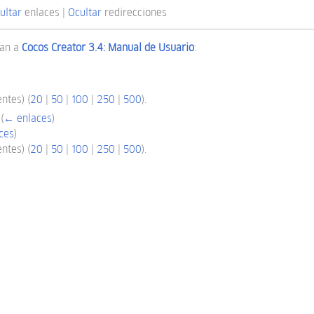
ultar
enlaces |
Ocultar
redirecciones
zan a
Cocos Creator 3.4: Manual de Usuario
:
ntes) (
20
|
50
|
100
|
250
|
500
).
‎
(
← enlaces
)
ces
)
ntes) (
20
|
50
|
100
|
250
|
500
).