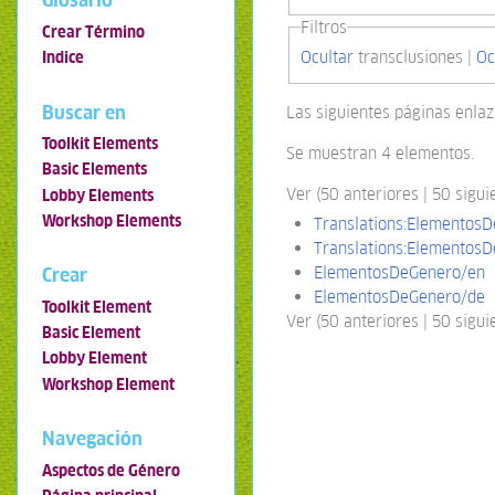
Glosario
Filtros
Crear Término
Ocultar
transclusiones |
Oc
Indice
Buscar en
Las siguientes páginas enla
Toolkit Elements
Se muestran 4 elementos.
Basic Elements
Ver (50 anteriores | 50 siguie
Lobby Elements
Workshop Elements
Translations:Elementos
Translations:Elementos
ElementosDeGenero/en
‎
Crear
ElementosDeGenero/de
‎
Toolkit Element
Ver (50 anteriores | 50 siguie
Basic Element
Lobby Element
Workshop Element
Navegación
Aspectos de Género