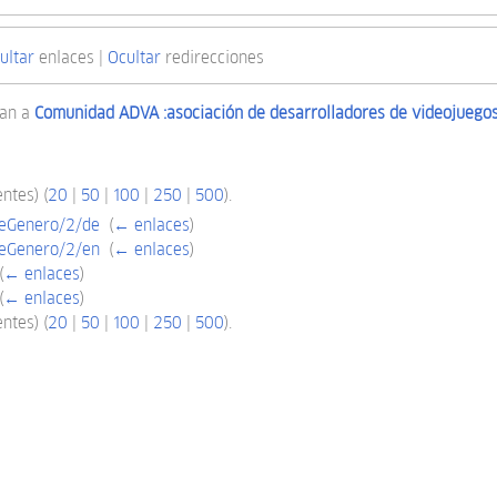
ultar
enlaces |
Ocultar
redirecciones
zan a
Comunidad ADVA :asociación de desarrolladores de videojuegos
ntes) (
20
|
50
|
100
|
250
|
500
).
DeGenero/2/de
‎
(
← enlaces
)
DeGenero/2/en
‎
(
← enlaces
)
(
← enlaces
)
(
← enlaces
)
ntes) (
20
|
50
|
100
|
250
|
500
).