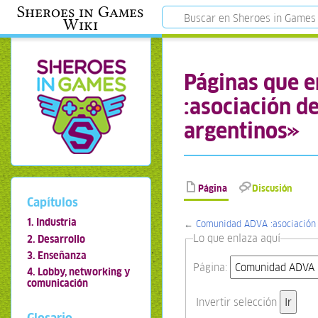
Sheroes in Games
Wiki
Páginas que 
:asociación d
argentinos»
Página
Discusión
Capítulos
1. Industria
←
Comunidad ADVA :asociación 
Lo que enlaza aquí
2. Desarrollo
3. Enseñanza
Página:
4. Lobby, networking y
comunicación
Invertir selección