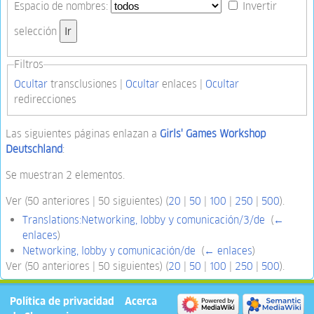
Espacio de nombres:
Invertir
selección
Filtros
Ocultar
transclusiones |
Ocultar
enlaces |
Ocultar
redirecciones
Las siguientes páginas enlazan a
Girls' Games Workshop
Deutschland
:
Se muestran 2 elementos.
Ver (50 anteriores | 50 siguientes) (
20
|
50
|
100
|
250
|
500
).
Translations:Networking, lobby y comunicación/3/de
‎
(
←
enlaces
)
Networking, lobby y comunicación/de
‎
(
← enlaces
)
Ver (50 anteriores | 50 siguientes) (
20
|
50
|
100
|
250
|
500
).
Política de privacidad
Acerca