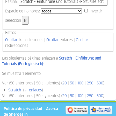
Página:
Espacio de nombres:
Invertir
selección
Filtros
Ocultar
transclusiones |
Ocultar
enlaces |
Ocultar
redirecciones
Las siguientes páginas enlazan a
Scratch - Einführung und
Tutorials (Portugiesisch)
:
Se muestra 1 elemento.
Ver (50 anteriores | 50 siguientes) (
20
|
50
|
100
|
250
|
500
).
Scratch
‎
(
← enlaces
)
Ver (50 anteriores | 50 siguientes) (
20
|
50
|
100
|
250
|
500
).
Política de privacidad
Acerca
de Sheroes in