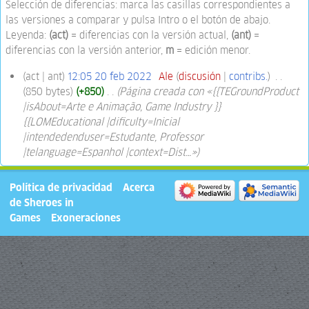
Selección de diferencias: marca las casillas correspondientes a
las versiones a comparar y pulsa Intro o el botón de abajo.
Leyenda:
(act)
= diferencias con la versión actual,
(ant)
=
diferencias con la versión anterior,
m
= edición menor.
act
ant
12:05 20 feb 2022
‎
Ale
discusión
contribs.
‎
850 bytes
+850
‎
Página creada con «{{TEGroundProduct
|isAbout=Arte e Animação, Game Industry }}
{{LOMEducational |dificulty=Inicial
|intendedenduser=Estudante, Professor
|telanguage=Espanhol |context=Dist…»
Política de privacidad
Acerca
de Sheroes in
Games
Exoneraciones