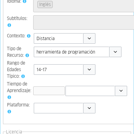
Idioma:
Inglés
Subtítulos:
Contexto:
Toggle options
Tipo de
Recurso:
Toggle optio
Rango de
Edades
Típico:
Toggle options
Tiempo de
Aprendizaje:
Toggle op
Plataforma:
Toggle options
Licencia