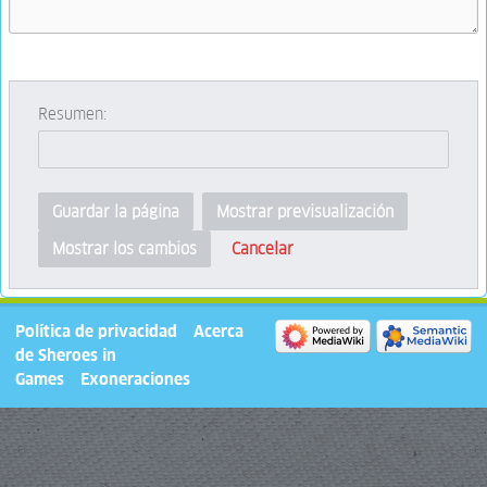
Resumen:
Guardar la página
Mostrar previsualización
Cancelar
Mostrar los cambios
Política de privacidad
Acerca
de Sheroes in
Games
Exoneraciones