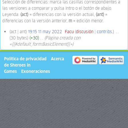
Selección de diferencias: marca las casillas correspondientes a
las versiones a comparar y pulsa Intro o el botón de abajo.
Leyenda:
(act)
= diferencias con la versión actual,
(ant)
=
diferencias con la versión anterior,
m
= edición menor.
act
ant
19:15 11 may 2022
‎
Facu
discusión
contribs.
‎
30 bytes
+30
‎
Página creada con
«{{#default_form:BasicElement}}»
Política de privacidad
Acerca
de Sheroes in
Games
Exoneraciones