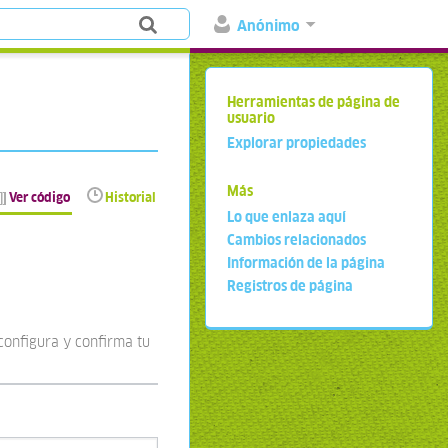
Anónimo
Herramientas de página de
usuario
Explorar propiedades
Más
Ver código
Historial
Lo que enlaza aquí
Cambios relacionados
Información de la página
Registros de página
configura y confirma tu