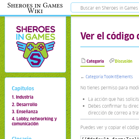
Sheroes in Games
Wiki
Ver el código
Categoría
Discusión
←
Categoría:ToolkitElements
No tienes permiso para modif
Capítulos
1. Industria
La acción que has solicit
2. Desarrollo
Debes confirmar tu direcc
3. Enseñanza
dirección de correo a tr
4. Lobby, networking y
comunicación
Puedes ver y copiar el códig