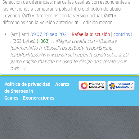
Selección de diferencias: marca las casillas correspondientes a
las versiones a comparar y pulsa Intro o el botón de abajo.
Leyenda:
(act)
= diferencias con la versión actual,
(ant)
=
diferencias con la versión anterior,
m
= edición menor.
act
ant
09:07 20 sep 2021
‎
Rafaella
discusión
contribs.
‎
363 bytes
+363
‎
Página creada con «{{License
|payment=No }} {{BasicProductBody |type=Engine
|ogURL=https://www.construct.net/en }} Construct is a 2D
game engine that can be used to design and create your
own…»
Política de privacidad
Acerca
de Sheroes in
Games
Exoneraciones