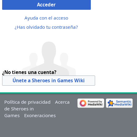
Acceder
Ayuda con el acceso
¿Has olvidado tu contraseña?
¿No tienes una cuenta?
Únete a Sheroes in Games Wiki
Política de privacidad
Acerca
de Sheroes in
Games
Exoneraciones