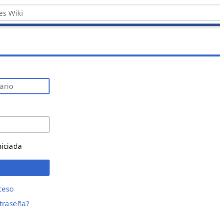
niciada
ceso
ntraseña?