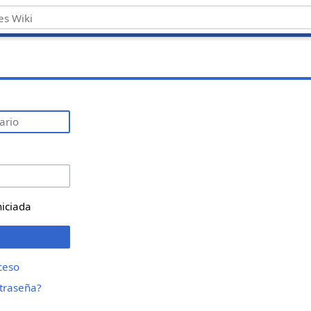
niciada
ceso
ntraseña?