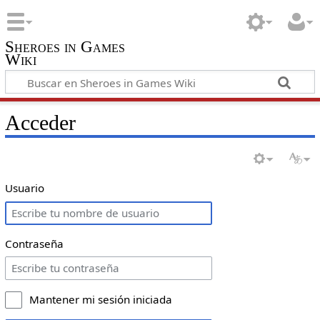
Sheroes in Games
Wiki
Acceder
Usuario
Contraseña
Mantener mi sesión iniciada