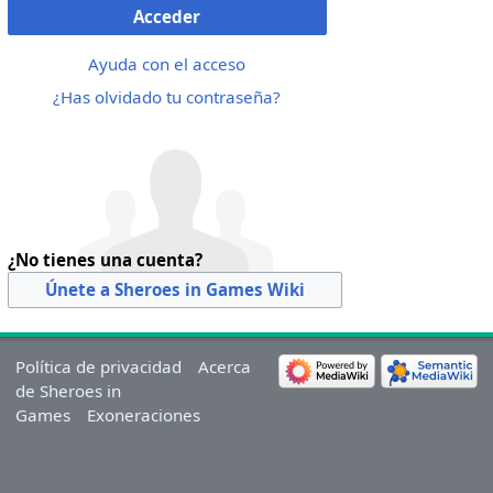
Acceder
Ayuda con el acceso
¿Has olvidado tu contraseña?
¿No tienes una cuenta?
Únete a Sheroes in Games Wiki
Política de privacidad
Acerca
de Sheroes in
Games
Exoneraciones