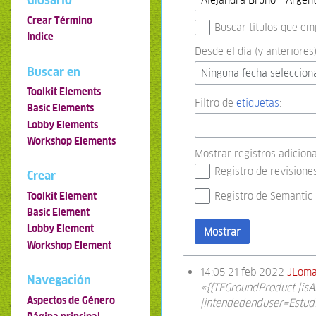
Glosario
Crear Término
Buscar títulos que em
Indice
Desde el día (y anteriores)
Buscar en
Ninguna fecha seleccion
Toolkit Elements
Filtro de
etiquetas
:
Basic Elements
Lobby Elements
Workshop Elements
Mostrar registros adiciona
Registro de revisione
Crear
Registro de Semantic
Toolkit Element
Basic Element
Lobby Element
Mostrar
Workshop Element
14:05 21 feb 2022
JLoma
Navegación
«{{TEGroundProduct |isA
Aspectos de Género
|intendedenduser=Estudi