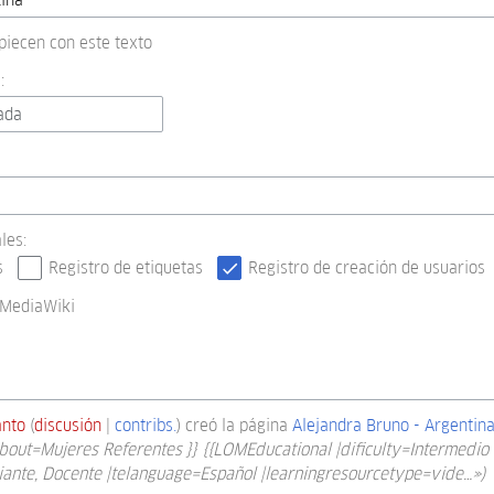
piecen con este texto
:
ada
les:
s
Registro de etiquetas
Registro de creación de usuarios
 MediaWiki
nto
discusión
contribs.
creó la página
Alejandra Bruno - Argentin
bout=Mujeres Referentes }} {{LOMEducational |dificulty=Intermedio
ante, Docente |telanguage=Español |learningresourcetype=vide…»)