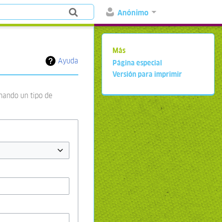
Anónimo
Más
Ayuda
Página especial
Versión para imprimir
onando un tipo de