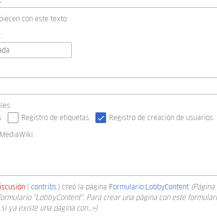
piecen con este texto
:
ada
les:
s
Registro de etiquetas
Registro de creación de usuarios
 MediaWiki
iscusión
contribs.
creó la página
Formulario:LobbyContent
(Página
formulario "LobbyContent". Para crear una página con este formular
 si ya existe una página con…»)