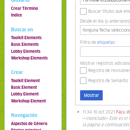
Glosario
Crear Término
Buscar títulos que em
Indice
Desde el día (y anteriores)
Buscar en
Ninguna fecha seleccion
Toolkit Elements
Filtro de
etiquetas
:
Basic Elements
Lobby Elements
Workshop Elements
Mostrar registros adiciona
Registro de revisione
Crear
Registro de Semantic
Toolkit Element
Basic Element
Lobby Element
Mostrar
Workshop Element
11:34 18 oct 2021
Facu
d
Navegación
«<noinclude> Este es el 
Aspectos de Género
la página a continuación;