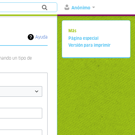
Anónimo
Más
Ayuda
Página especial
Versión para imprimir
onando un tipo de