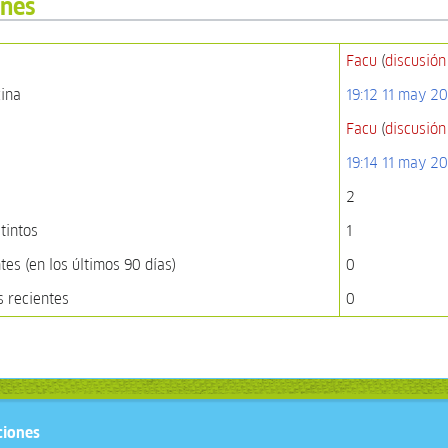
ones
Facu
(
discusión
gina
19:12 11 may 2
Facu
(
discusión
19:14 11 may 2
2
tintos
1
es (en los últimos 90 días)
0
s recientes
0
ciones