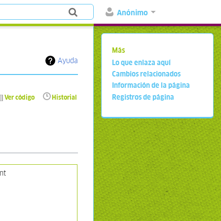
Anónimo
Más
Ayuda
Lo que enlaza aquí
Cambios relacionados
Información de la página
Registros de página
Ver código
Historial
nt