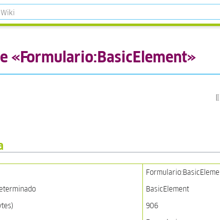
de «Formulario:BasicElement»
a
Formulario:BasicEleme
determinado
BasicElement
ytes)
906