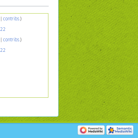
|
contribs.
)
022
|
contribs.
)
022