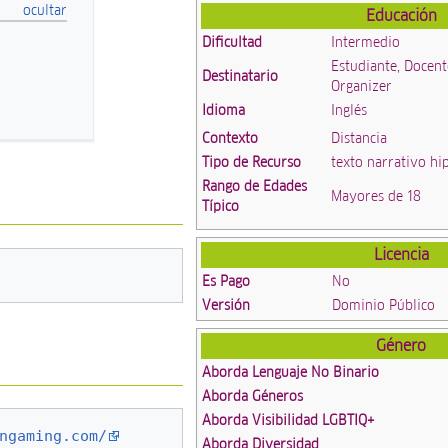
Educación
Dificultad
Intermedio
Estudiante, Docent
Destinatario
Organizer
Idioma
Inglés
Contexto
Distancia
Tipo de Recurso
texto narrativo hi
Rango de Edades
Mayores de 18
Típico
Licencia
Es Pago
No
Versión
Dominio Público
Género
Aborda Lenguaje No Binario
Aborda Géneros
Aborda Visibilidad LGBTIQ+
ngaming.com/
Aborda Diversidad