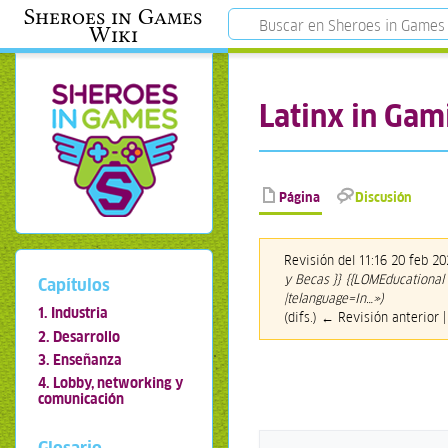
Sheroes in Games
Wiki
Latinx in Gam
Página
Discusión
Revisión del 11:16 20 feb 2
y Becas }} {{LOMEducational
Capítulos
|telanguage=In…»)
1. Industria
(difs.) ← Revisión anterior |
2. Desarrollo
3. Enseñanza
4. Lobby, networking y
comunicación