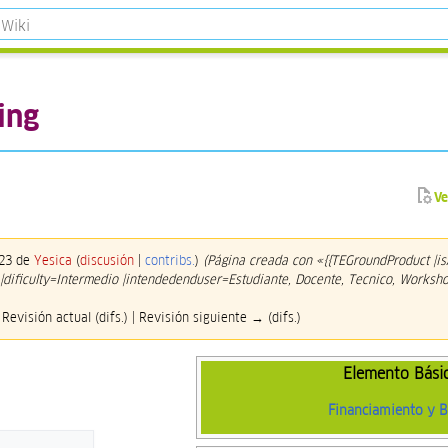
ing
Ve
023 de
Yesica
(
discusión
|
contribs.
)
(Página creada con «{{TEGroundProduct |i
 |dificulty=Intermedio |intendedenduser=Estudiante, Docente, Tecnico, Worksh
 Revisión actual (difs.) | Revisión siguiente → (difs.)
Elemento Bási
Financiamiento y B