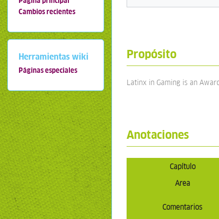
Página principal
Cambios recientes
Propósito
Herramientas wiki
Páginas especiales
Latinx in Gaming is an Awar
Anotaciones
Capítulo
Area
Comentarios