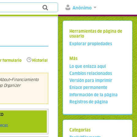
Anónimo
Herramientas de página de
usuario
Explorar propiedades
Más
r formulario
Historial
Lo que enlaza aquí
Cambios relacionados
sAbout=Financiamiento
Versión para imprimir
op Organizer
Enlace permanente
Información de la página
Registros de página
co
ecas
Categorías