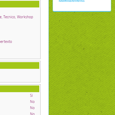
ToolkitElements
e, Tecnico, Workshop
pertexto
Sí
No
No
No