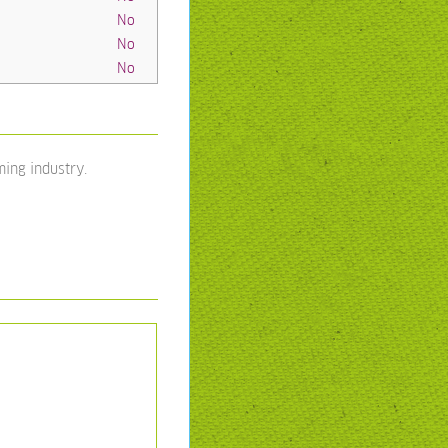
No
No
No
ing industry.