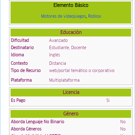
Elemento Básico
Motores de videojuegos
,
Roblox
Educación
Dificultad
Avanzado
Destinatario
Estudiante, Docente
Idioma
Inglés
Contexto
Distancia
Tipo de Recurso
web/portal temático o corporativo
Plataforma
Multiplataforma
Licencia
Es Pago
Si
Género
Aborda Lenguaje No Binario
No
Aborda Géneros
No