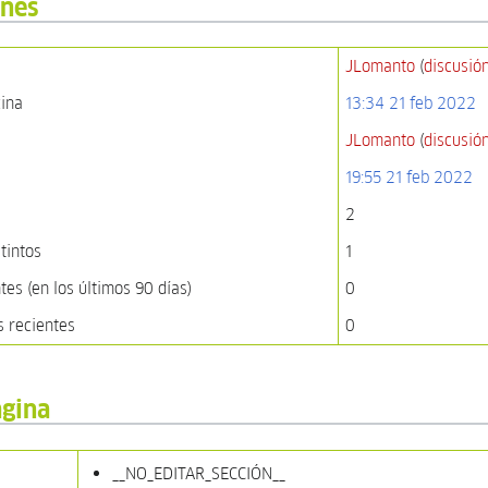
ones
JLomanto
(
discusió
gina
13:34 21 feb 2022
JLomanto
(
discusió
19:55 21 feb 2022
2
tintos
1
es (en los últimos 90 días)
0
s recientes
0
ágina
__NO_EDITAR_SECCIÓN__