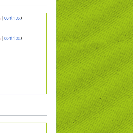
n
|
contribs.
)
n
|
contribs.
)