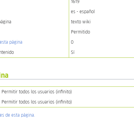
1619
es - español
página
texto wiki
Permitido
esta página
0
ntenido
Sí
ina
Permitir todos los usuarios (infinito)
Permitir todos los usuarios (infinito)
nes de esta página.