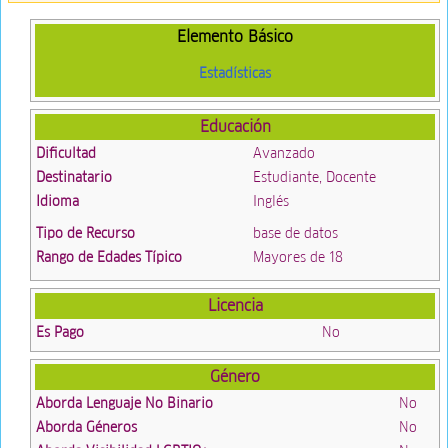
Elemento Básico
Estadísticas
Educación
Dificultad
Avanzado
Destinatario
Estudiante, Docente
Idioma
Inglés
Tipo de Recurso
base de datos
Rango de Edades Típico
Mayores de 18
Licencia
Es Pago
No
Género
Aborda Lenguaje No Binario
No
Aborda Géneros
No