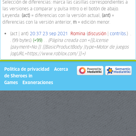
Selección de diferencias: marca las casillas correspondientes a
las versiones a comparar y pulsa Intro o el botón de abajo.
Leyenda:
(act)
= diferencias con la versión actual,
(ant)
=
diferencias con la versión anterior,
m
= edición menor.
act
ant
20:37 23 sep 2021
‎
Romina
discusión
contribs.
‎
99 bytes
+99
‎
Página creada con «{{License
|payment=No }} {{BasicProductBody |type=Motor de juegos
|ogURL=https://www.roblox.com/ }}»
Política de privacidad
Acerca
de Sheroes in
Games
Exoneraciones