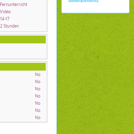
ToolkitElements
Fernunterricht
Video
14-17
2 Stunden
No
No
No
No
No
No
No