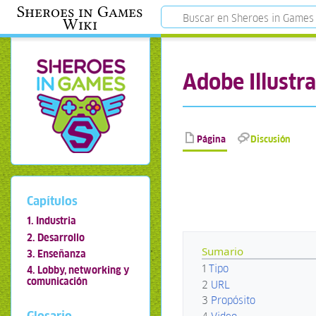
Sheroes in Games
Wiki
Adobe Illustra
Página
Discusión
Capítulos
1. Industria
2. Desarrollo
Sumario
3. Enseñanza
1
Tipo
4. Lobby, networking y
comunicación
2
URL
3
Propósito