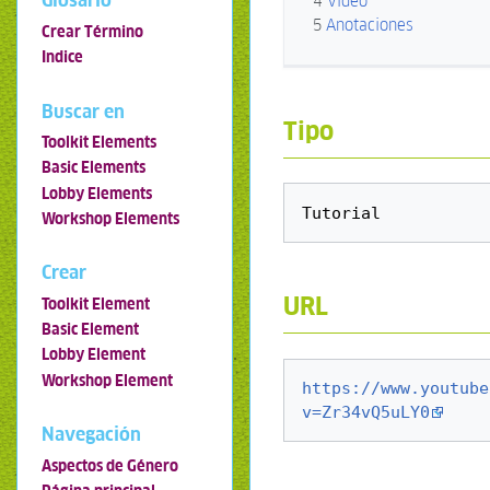
Glosario
4
Video
5
Anotaciones
Crear Término
Indice
Buscar en
Tipo
Toolkit Elements
Basic Elements
Lobby Elements
Workshop Elements
Crear
URL
Toolkit Element
Basic Element
Lobby Element
Workshop Element
https://www.youtube
v=Zr34vQ5uLY0
Navegación
Aspectos de Género