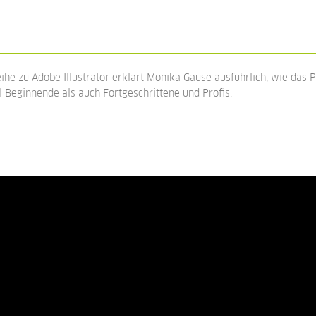
reihe zu Adobe Illustrator erklärt Monika Gause ausführlich, wie das 
 Beginnende als auch Fortgeschrittene und Profis.