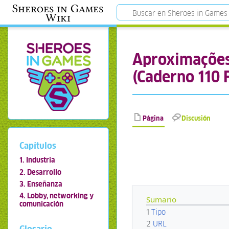
Sheroes in Games
Wiki
Aproximações.
(Caderno 110 
Página
Discusión
Capítulos
1. Industria
2. Desarrollo
3. Enseñanza
4. Lobby, networking y
Sumario
comunicación
1
Tipo
2
URL