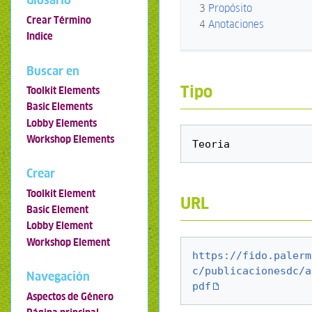
Glosario
3
Propósito
Crear Término
4
Anotaciones
Indice
Buscar en
Tipo
Toolkit Elements
Basic Elements
Lobby Elements
Workshop Elements
Crear
Toolkit Element
URL
Basic Element
Lobby Element
Workshop Element
https://fido.palerm
c/publicacionesdc/a
Navegación
pdf
Aspectos de Género