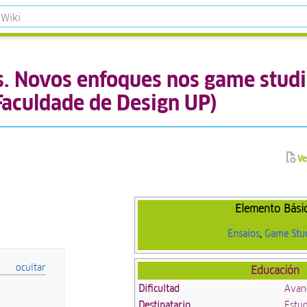
 Novos enfoques nos game studie
Faculdade de Design UP)
Ve
Elemento Bási
Ensaios
,
Game Stu
Educación
Dificultad
Avan
Destinatario
Estud