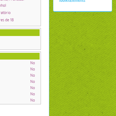
ToolkitElements
nhol
ratório
res de 18
No
No
No
No
No
No
No