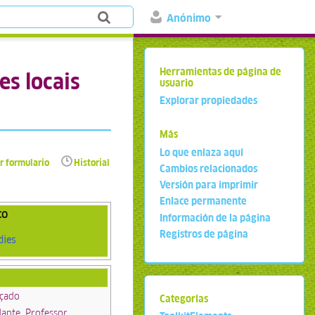
Anónimo
Herramientas de página de
s locais
usuario
Explorar propiedades
Más
Lo que enlaza aquí
r formulario
Historial
Cambios relacionados
Versión para imprimir
Enlace permanente
co
Información de la página
Registros de página
dies
çado
Categorías
ante, Professor