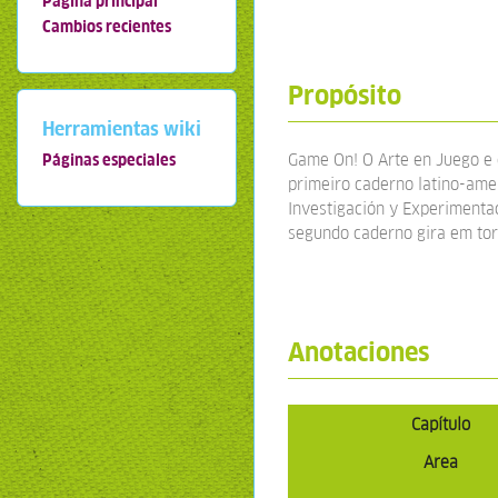
Página principal
Cambios recientes
Propósito
Herramientas wiki
Game On! O Arte en Juego e 
Páginas especiales
primeiro caderno latino-ame
Investigación y Experimentac
segundo caderno gira em tor
Anotaciones
Capítulo
Area