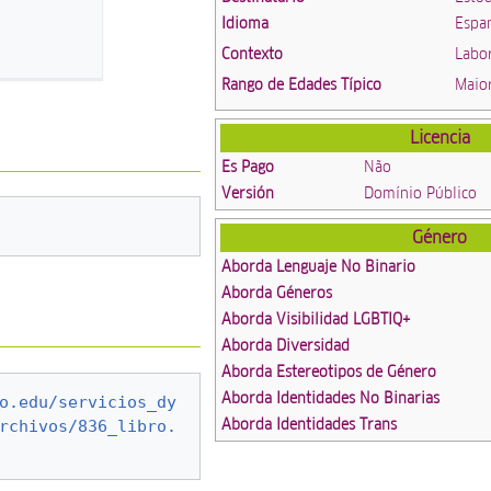
Idioma
Espa
Contexto
Labo
Rango de Edades Típico
Maio
Licencia
Es Pago
Não
Versión
Domínio Público
Género
Aborda Lenguaje No Binario
Aborda Géneros
Aborda Visibilidad LGBTIQ+
Aborda Diversidad
Aborda Estereotipos de Género
Aborda Identidades No Binarias
o.edu/servicios_dy
Aborda Identidades Trans
rchivos/836_libro.