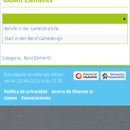
Berufe in der Gamesbranche
Start in den Beruf Gamedesign
Categoría
:
BasicElements
Esta página se editó por última
vez el 20 feb 2022 a las 17:35.
Política de privacidad
Acerca de Sheroes in
Games
Exoneraciones