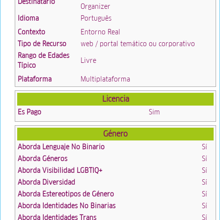
Destinatario
Organizer
Idioma
Português
Contexto
Entorno Real
Tipo de Recurso
web / portal temático ou corporativo
Rango de Edades
Livre
Típico
Plataforma
Multiplataforma
Licencia
Es Pago
Sim
Género
Aborda Lenguaje No Binario
Sí
Aborda Géneros
Sí
Aborda Visibilidad LGBTIQ+
Sí
Aborda Diversidad
Sí
Aborda Estereotipos de Género
Sí
Aborda Identidades No Binarias
Sí
Aborda Identidades Trans
Sí