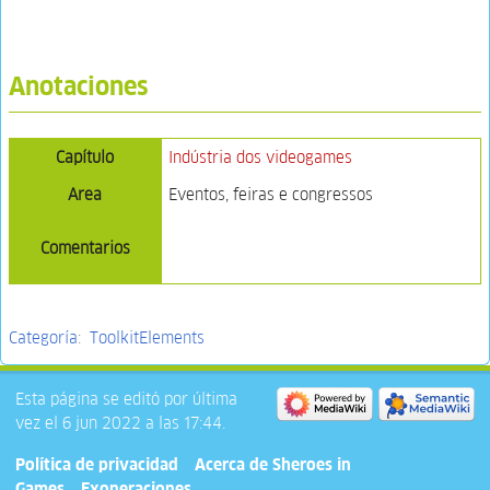
Anotaciones
Capítulo
Indústria dos videogames
Area
Eventos, feiras e congressos
Comentarios
Categoría
:
ToolkitElements
Esta página se editó por última
vez el 6 jun 2022 a las 17:44.
Política de privacidad
Acerca de Sheroes in
Games
Exoneraciones