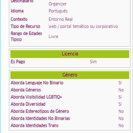
Destinatario
Organizer
Idioma
Português
Contexto
Entorno Real
Tipo de Recurso
web / portal temático ou corporativo
Rango de Edades
Livre
Típico
Licencia
Es Pago
Sim
Género
Aborda Lenguaje No Binario
Sí
Aborda Géneros
No
Aborda Visibilidad LGBTIQ+
Sí
Aborda Diversidad
Sí
Aborda Estereotipos de Género
No
Aborda Identidades No Binarias
No
Aborda Identidades Trans
No