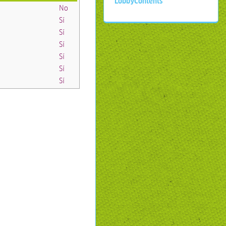
LobbyContents
No
Sí
Sí
Sí
Sí
Sí
Sí