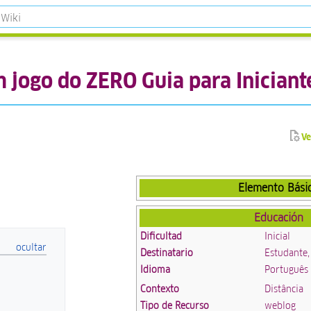
 jogo do ZERO Guia para Iniciant
Ve
Elemento Bási
Educación
Dificultad
Inicial
Destinatario
Estudante,
Idioma
Português
Contexto
Distância
Tipo de Recurso
weblog