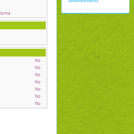
ToolkitElements
aforma
No
No
No
No
No
No
No