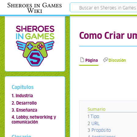
Sheroes in Games
Wiki
Como Criar um
Página
Discusión
Capítulos
1. Industria
2. Desarrollo
Sumario
3. Enseñanza
1
Tipo
4. Lobby, networking y
comunicación
2
URL
3
Propósito