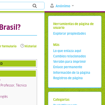
Anónimo
Herramientas de página de
Brasil?
usuario
Explorar propiedades
Más
r formulario
Historial
Lo que enlaza aquí
Cambios relacionados
Versión para imprimir
co
Enlace permanente
Información de la página
Registros de página
o
 Professor, Técnico
Inglês
Categorías