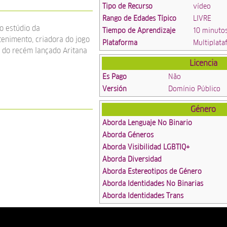
Tipo de Recurso
vídeo
Rango de Edades Típico
LIVRE
o estúdio da
Tiempo de Aprendizaje
10 minuto
enimento, criadora do jogo
Plataforma
Multiplat
e do recém lançado Aritana
Licencia
Es Pago
Não
Versión
Domínio Público
Género
Aborda Lenguaje No Binario
Aborda Géneros
Aborda Visibilidad LGBTIQ+
Aborda Diversidad
Aborda Estereotipos de Género
Aborda Identidades No Binarias
Aborda Identidades Trans