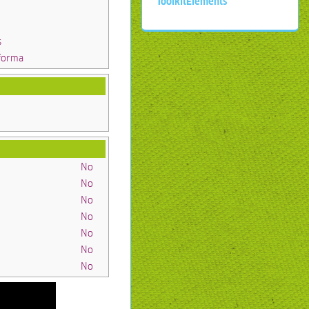
ToolkitElements
s
aforma
No
No
No
No
No
No
No