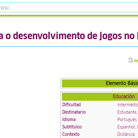
 o desenvolvimento de jogos no 
Ve
Elemento Bási
Educación
Dificultad
Intermédi
Destinatario
Estudante,
Idioma
Português
Subtítulos
Espanhol, 
Contexto
Distância