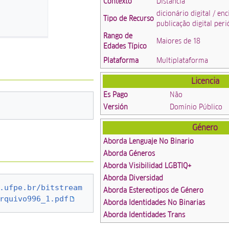
Contexto
Distância
dicionário digital / enc
Tipo de Recurso
publicação digital peri
Rango de
Maiores de 18
Edades Típico
Plataforma
Multiplataforma
Licencia
Es Pago
Não
Versión
Domínio Público
Género
Aborda Lenguaje No Binario
Aborda Géneros
Aborda Visibilidad LGBTIQ+
Aborda Diversidad
.ufpe.br/bitstream
Aborda Estereotipos de Género
rquivo996_1.pdf
Aborda Identidades No Binarias
Aborda Identidades Trans