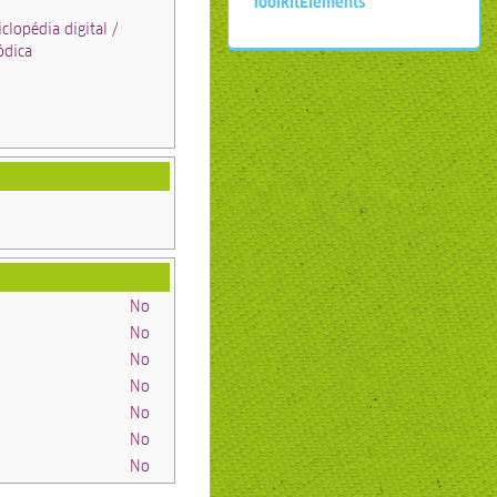
ToolkitElements
iclopédia digital /
ódica
No
No
No
No
No
No
No