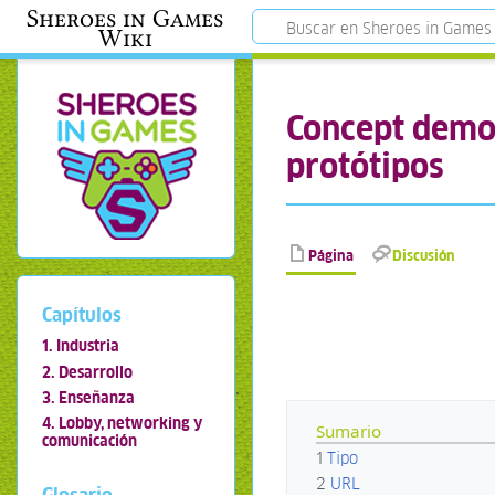
Sheroes in Games
Wiki
Concept demo:
protótipos
Página
Discusión
Capítulos
1. Industria
2. Desarrollo
3. Enseñanza
4. Lobby, networking y
Sumario
comunicación
1
Tipo
2
URL