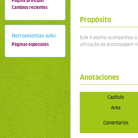
Página principal
Cambios recientes
Propósito
Herramientas wiki
Este trabalho acompanhou o 
utilização da prototipagem na
Páginas especiales
Anotaciones
Capítulo
Area
Comentarios