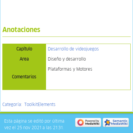
Anotaciones
Capítulo
Desarrollo de videojuegos
Area
Diseño y desarrollo
Plataformas y Motores
Comentarios
Categoría
:
ToolkitElements
Esta página se editó por última
vez el 25 nov 2021 a las 21:31.